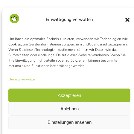
1. Mai
Einwilligung verwalten
Gewinner des
Ideenwettbewerbs 2026
2026
Um Ihnen ein optimales Erlebnis zu bieten, verwenden wir Technologien wie
Cookies, um Geräteinformationen zu speichern und/oder darauf zuzugreifen.
Wenn Sie diesen Technologien zustimmen, können wir Daten wie das
Surfverhalten oder eindeutige IDs auf dieser Website verarbeiten. Wenn Sie
Ihre Einwillligung nicht erteilen oder zurückziehen, können bestimmte
Merkmale und Funktionen beeinträchtigt werden.
Dienste verwalten
Home
Mitglied werden
Akzeptieren
Über uns
Formulare
FAQs
Kontakt
Ablehnen
Einstellungen ansehen